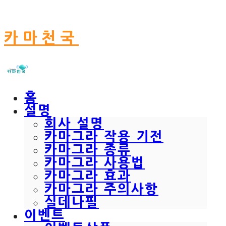
카마천국
홈
설명
회사 설명
카마그라 작용 기전
카마그라 종류
카마그라 사용법
카마그라 효과
카마그라 주의사항
실데나필
이벤트