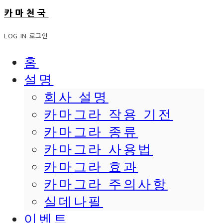
카마천국
LOG IN
로그인
홈
설명
회사 설명
카마그라 작용 기전
카마그라 종류
카마그라 사용법
카마그라 효과
카마그라 주의사항
실데나필
이벤트