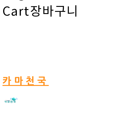
Cart
장바구니
카마천국