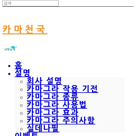
카마천국
홈
설명
회사 설명
카마그라 작용 기전
카마그라 종류
카마그라 사용법
카마그라 효과
카마그라 주의사항
실데나필