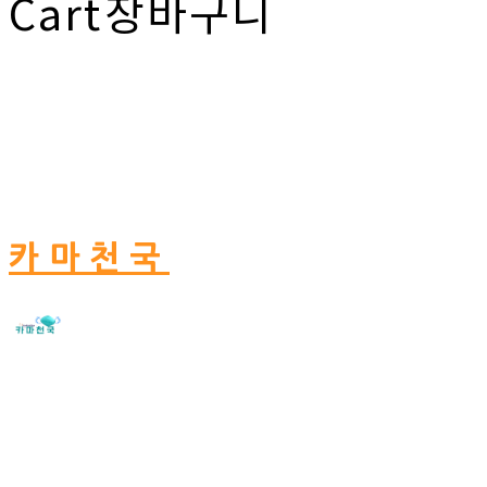
Cart
장바구니
카마천국