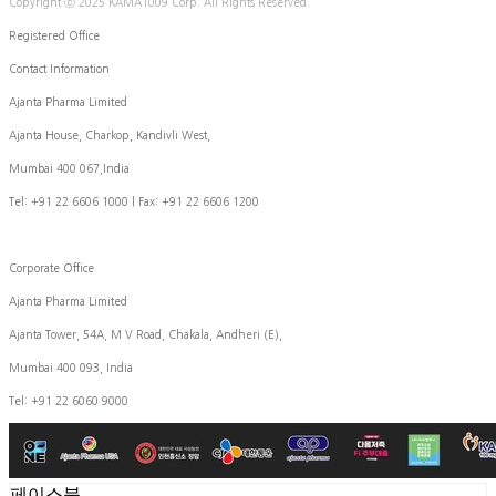
Copyright ⓒ 2025 KAMA1009 Corp. All Rights Reserved.
Registered Office
Contact Information
Ajanta Pharma Limited
Ajanta House, Charkop, Kandivli West,
Mumbai 400 067,India
Tel: +91 22 6606 1000 | Fax: +91 22 6606 1200
Corporate Office
Ajanta Pharma Limited
Ajanta Tower, 54A, M V Road, Chakala, Andheri (E),
Mumbai 400 093, India
Tel: +91 22 6060 9000
페이스북