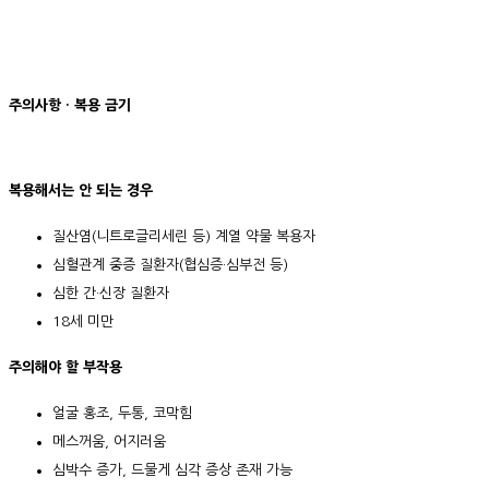
주의사항 · 복용 금기
복용해서는 안 되는 경우
질산염(니트로글리세린 등) 계열 약물 복용자
심혈관계 중증 질환자(협심증·심부전 등)
심한 간·신장 질환자
18세 미만
주의해야 할 부작용
얼굴 홍조, 두통, 코막힘
메스꺼움, 어지러움
심박수 증가, 드물게 심각 증상 존재 가능