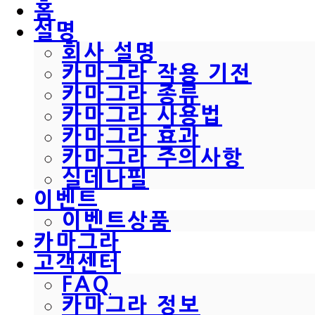
홈
설명
회사 설명
카마그라 작용 기전
카마그라 종류
카마그라 사용법
카마그라 효과
카마그라 주의사항
실데나필
이벤트
이벤트상품
카마그라
고객센터
FAQ
카마그라 정보