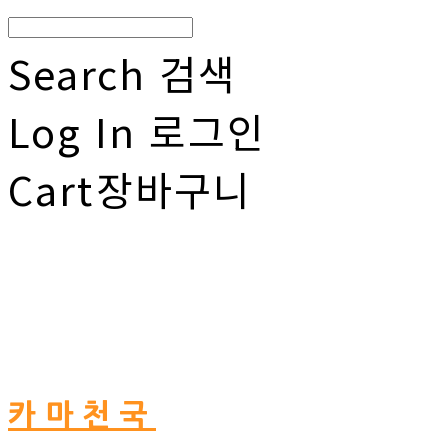
Search
검색
Log In
로그인
Cart
장바구니
카마천국