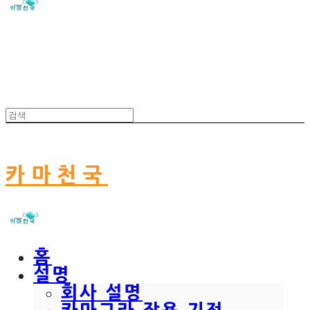
카마천국
홈
설명
회사 설명