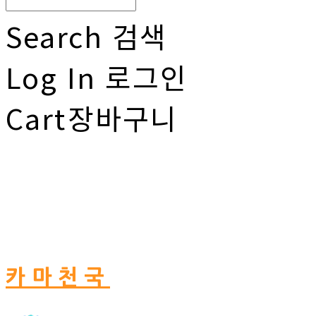
Search
검색
Log In
로그인
Cart
장바구니
카마천국