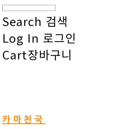
Search
검색
Log In
로그인
Cart
장바구니
카마천국