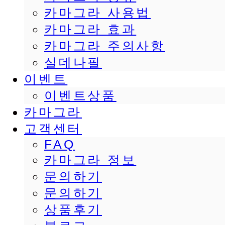
카마그라 사용법
카마그라 효과
카마그라 주의사항
실데나필
이벤트
이벤트상품
카마그라
고객센터
FAQ
카마그라 정보
문의하기
문의하기
상품후기