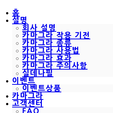
홈
설명
회사 설명
카마그라 작용 기전
카마그라 종류
카마그라 사용법
카마그라 효과
카마그라 주의사항
실데나필
이벤트
이벤트상품
카마그라
고객센터
FAQ