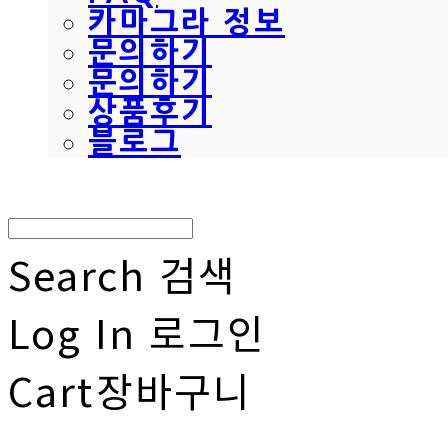
카마그라 정보
문의하기
문의하기
상품후기
블로그
Search
검색
Log In
로그인
Cart
장바구니