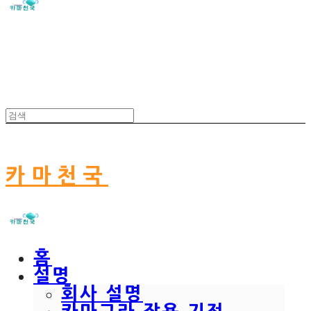
카마천국
홈
설명
회사 설명