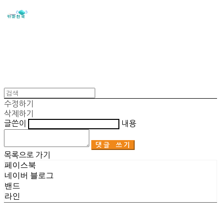
수정하기
삭제하기
글쓴이
내용
댓글 쓰기
목록으로 가기
페이스북
네이버 블로그
밴드
라인