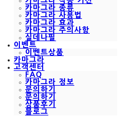
카마그라 작용 기전
카마그라 종류
카마그라 사용법
카마그라 효과
카마그라 주의사항
실데나필
이벤트
이벤트상품
카마그라
고객센터
FAQ
카마그라 정보
문의하기
문의하기
상품후기
블로그