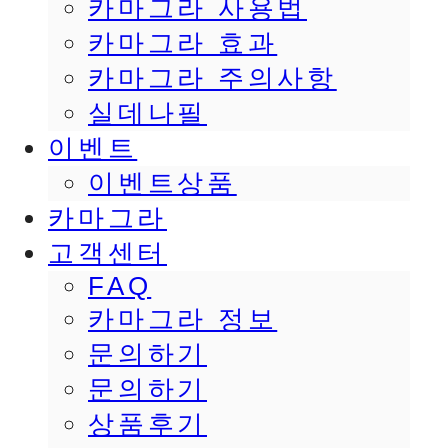
카마그라 사용법
카마그라 효과
카마그라 주의사항
실데나필
이벤트
이벤트상품
카마그라
고객센터
FAQ
카마그라 정보
문의하기
문의하기
상품후기