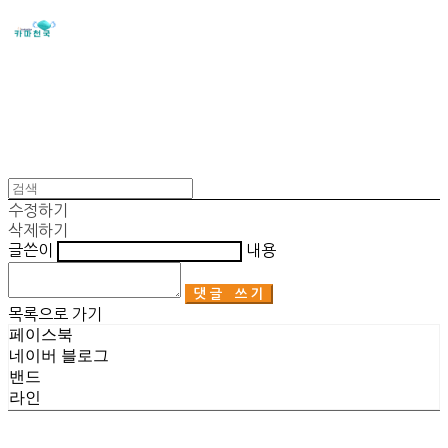
수정하기
삭제하기
글쓴이
내용
댓글 쓰기
목록으로 가기
페이스북
네이버 블로그
밴드
라인