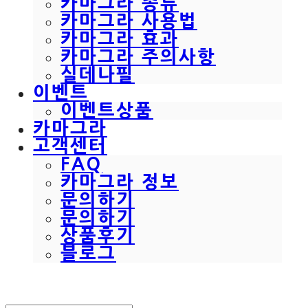
카마그라 종류
카마그라 사용법
카마그라 효과
카마그라 주의사항
실데나필
이벤트
이벤트상품
카마그라
고객센터
FAQ
카마그라 정보
문의하기
문의하기
상품후기
블로그