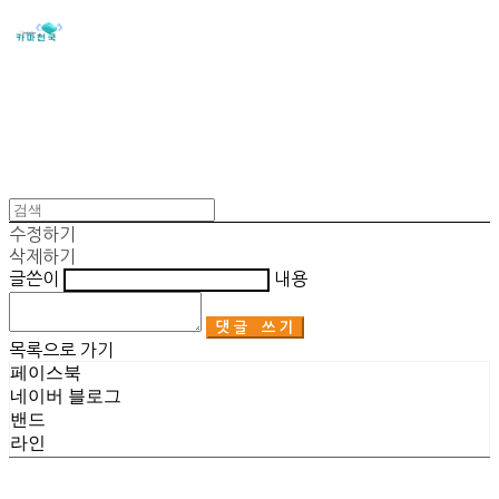
수정하기
삭제하기
글쓴이
내용
댓글 쓰기
목록으로 가기
페이스북
네이버 블로그
밴드
라인