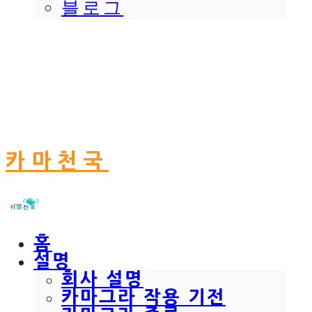
블로그
카마천국
홈
설명
회사 설명
카마그라 작용 기전