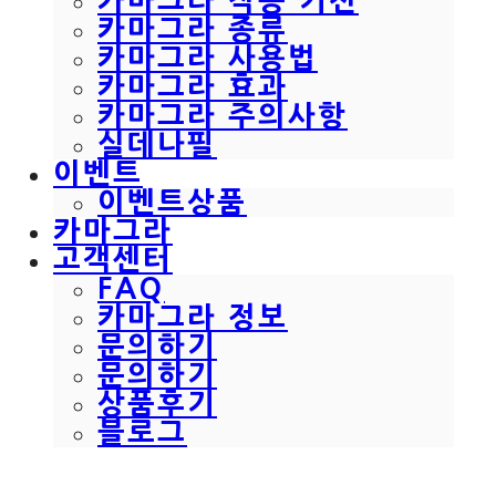
카마그라 작용 기전
카마그라 종류
카마그라 사용법
카마그라 효과
카마그라 주의사항
실데나필
이벤트
이벤트상품
카마그라
고객센터
FAQ
카마그라 정보
문의하기
문의하기
상품후기
블로그