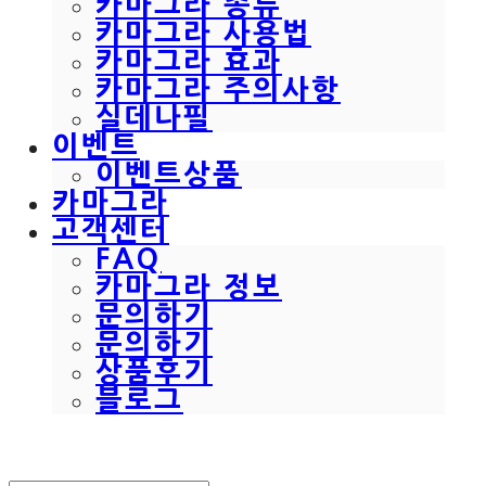
카마그라 종류
카마그라 사용법
카마그라 효과
카마그라 주의사항
실데나필
이벤트
이벤트상품
카마그라
고객센터
FAQ
카마그라 정보
문의하기
문의하기
상품후기
블로그