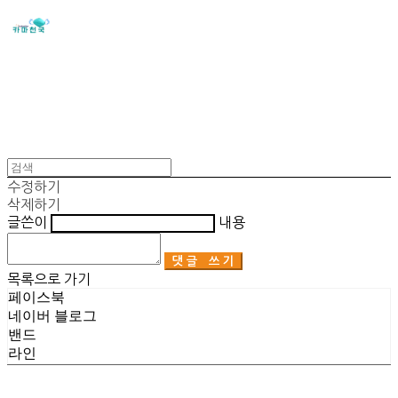
수정하기
삭제하기
글쓴이
내용
댓글 쓰기
목록으로 가기
페이스북
네이버 블로그
밴드
라인