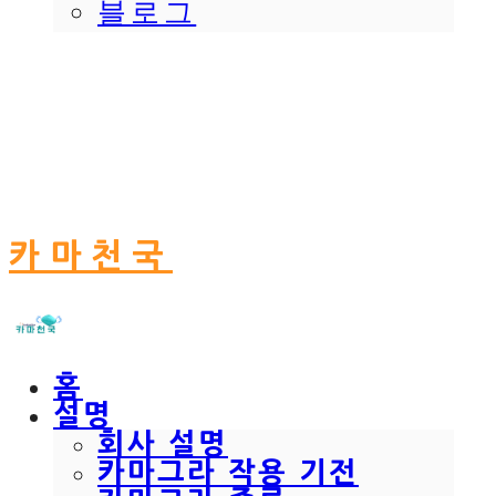
블로그
카마천국
홈
설명
회사 설명
카마그라 작용 기전