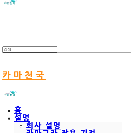
카마천국
홈
설명
회사 설명