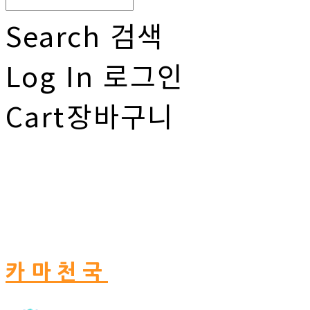
Search
검색
Log In
로그인
Cart
장바구니
카마천국