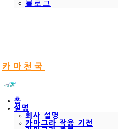
블로그
카마천국
홈
설명
회사 설명
카마그라 작용 기전