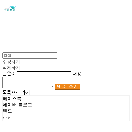
수정하기
삭제하기
글쓴이
내용
댓글 쓰기
목록으로 가기
페이스북
네이버 블로그
밴드
라인