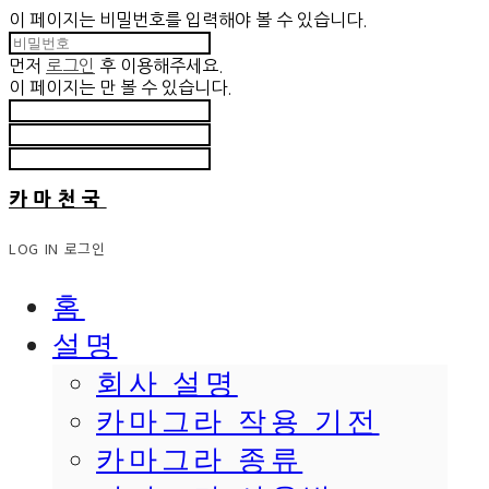
이 페이지는 비밀번호를 입력해야 볼 수 있습니다.
먼저
로그인
후 이용해주세요.
이 페이지는
만 볼 수 있습니다.
카마천국
LOG IN
로그인
홈
설명
회사 설명
카마그라 작용 기전
카마그라 종류